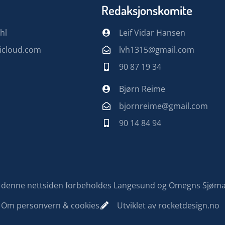
Redaksjonskomite
hl
Leif Vidar Hansen
@icloud.com
lvh1315@gmail.com
90 87 19 34
Bjørn Reime
bjornreime@gmail.com
90 14 84 94
på denne nettsiden forbeholdes Langesund og Omegns Sjøm
Om personvern & cookies
Utviklet av rocketdesign.no