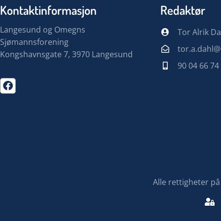
Kontaktinformasjon
Redaktør
Langesund og Omegns
Tor Alrik Da
Sjømannsforening
tor.a.dahl
Kongshavnsgate 7, 3970 Langesund
90 04 66 74
Alle rettigheter 