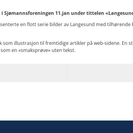
 i Sjømannsforeningen 11.jan under tittelen «Langesund 
terte en flott serie bilder av Langesund med tilhørende ko
k som illustrasjon til fremtidige artikler på web-sidene. En sto
ne som en «smaksprøve» uten tekst.