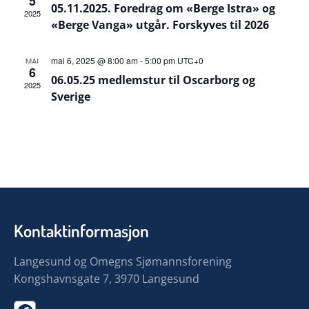
5
05.11.2025. Foredrag om «Berge Istra» og
2025
«Berge Vanga» utgår. Forskyves til 2026
mai 6, 2025 @ 8:00 am
-
5:00 pm
UTC+0
MAI
6
06.05.25 medlemstur til Oscarborg og
2025
Sverige
Kontaktinformasjon
Langesund og Omegns Sjømannsforening
Kongshavnsgate 7, 3970 Langesund