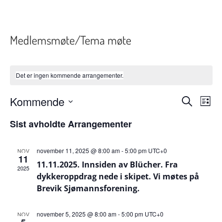
Medlemsmøte/Tema møte
Det er ingen kommende arrangementer.
Arran
Ar
Kommende
Søk
Liste
Velg
Vi
Search
dato.
Sist avholdte Arrangementer
Nav
and
november 11, 2025 @ 8:00 am
-
5:00 pm
UTC+0
NOV
Views
11
11.11.2025. Innsiden av Blücher. Fra
2025
Naviga
dykkeroppdrag nede i skipet. Vi møtes på
Brevik Sjømannsforening.
november 5, 2025 @ 8:00 am
-
5:00 pm
UTC+0
NOV