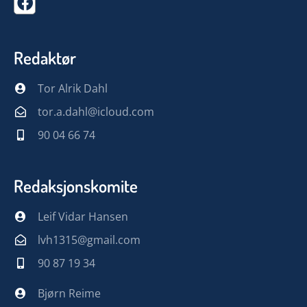
Redaktør
Tor Alrik Dahl
tor.a.dahl@icloud.com
90 04 66 74
Redaksjonskomite
Leif Vidar Hansen
lvh1315@gmail.com
90 87 19 34
Bjørn Reime