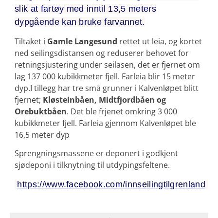
slik at fartøy med inntil 13,5 meters
dypgående kan bruke farvannet.
Tiltaket i
Gamle Langesund
rettet ut leia, og kortet
ned seilingsdistansen og reduserer behovet for
retningsjustering under seilasen, det er fjernet om
lag 137 000 kubikkmeter fjell. Farleia blir 15 meter
dyp.
I tillegg har tre små grunner i Kalvenløpet blitt
fjernet;
Kløsteinbåen, Midtfjordbåen og
Orebuktbåen
. Det ble frjenet omkring 3 000
kubikkmeter fjell. Farleia gjennom Kalvenløpet ble
16,5 meter dyp
Sprengningsmassene er deponert i godkjent
sjødeponi i tilknytning til utdypingsfeltene.
https://www.facebook.com/innseilingtilgrenland