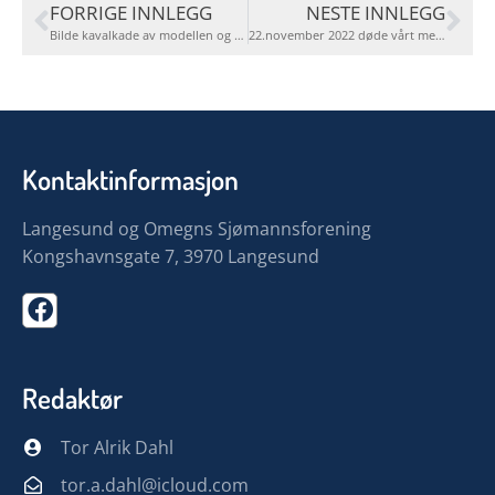
FORRIGE INNLEGG
NESTE INNLEGG
Bilde kavalkade av modellen og dåpen av Najaden Bilder: Per Flaathe og Gunder Tande Sandersen
22.november 2022 døde vårt medlem Hjalmar Sigvart Berglund
Kontaktinformasjon
Langesund og Omegns Sjømannsforening
Kongshavnsgate 7, 3970 Langesund
Redaktør
Tor Alrik Dahl
tor.a.dahl@icloud.com