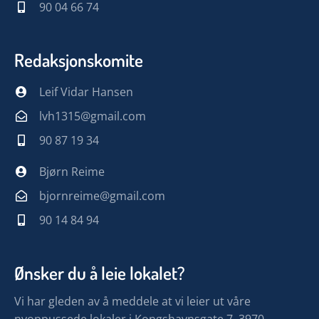
90 04 66 74
Redaksjonskomite
Leif Vidar Hansen
lvh1315@gmail.com
90 87 19 34
Bjørn Reime
bjornreime@gmail.com
90 14 84 94
Ønsker du å leie lokalet?
Vi har gleden av å meddele at vi leier ut våre
nyoppussede lokaler i Kongshavnsgate 7, 3970