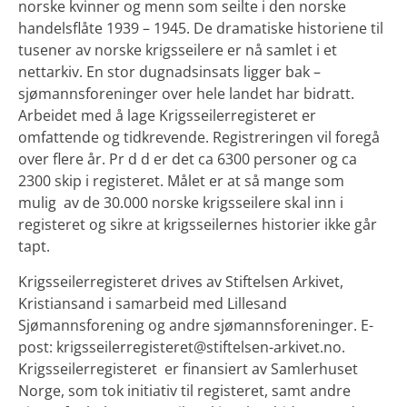
norske kvinner og menn som seilte i den norske
handelsflåte 1939 – 1945. De dramatiske historiene til
tusener av norske krigsseilere er nå samlet i et
nettarkiv. En stor dugnadsinsats ligger bak –
sjømannsforeninger over hele landet har bidratt.
Arbeidet med å lage Krigsseilerregisteret er
omfattende og tidkrevende. Registreringen vil foregå
over flere år. Pr d d er det ca 6300 personer og ca
2300 skip i registeret. Målet er at så mange som
mulig av de 30.000 norske krigsseilere skal inn i
registeret og sikre at krigsseilernes historier ikke går
tapt.
Krigsseilerregisteret drives av Stiftelsen Arkivet,
Kristiansand i samarbeid med Lillesand
Sjømannsforening og andre sjømannsforeninger. E-
post: krigsseilerregisteret@stiftelsen-arkivet.no.
Krigsseilerregisteret er finansiert av Samlerhuset
Norge, som tok initiativ til registeret, samt andre