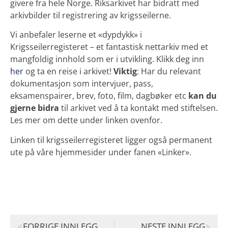
givere fra hele Norge. Riksarkivet har bidratt med
arkivbilder til registrering av krigsseilerne.
Vi anbefaler leserne et «dypdykk» i
Krigsseilerregisteret – et fantastisk nettarkiv med et
mangfoldig innhold som er i utvikling. Klikk deg inn
her
og ta en reise i arkivet!
Viktig
: Har du relevant
dokumentasjon som intervjuer, pass,
eksamenspairer, brev, foto, film, dagbøker etc
kan du
gjerne bidra
til arkivet ved å ta kontakt med stiftelsen.
Les mer om dette under linken ovenfor.
Linken til krigsseilerregisteret ligger også permanent
ute på våre hjemmesider under fanen «Linker».
FORRIGE INNLEGG
NESTE INNLEGG