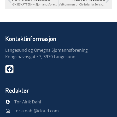
«SKIBSKATTEN» – Sjømandsforeningens første avis
Velkommen til Christiania Seilskuteklubb
Kontaktinformasjon
Langesund og Omegns Sjømannsforening
Kongshavnsgate 7, 3970 Langesund
Redaktør
Tor Alrik Dahl
tor.a.dahl@icloud.com