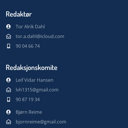
Redaktør
Tor Alrik Dahl
tor.a.dahl@icloud.com
90 04 66 74
Redaksjonskomite
Leif Vidar Hansen
lvh1315@gmail.com
90 87 19 34
Bjørn Reime
bjornreime@gmail.com