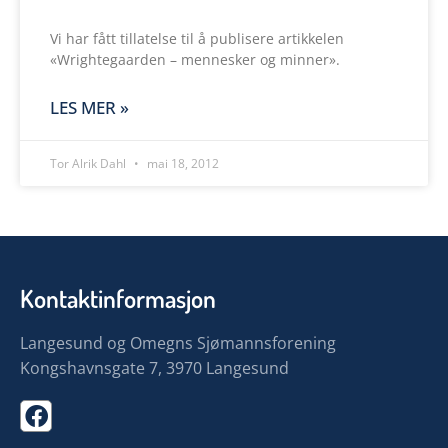
Vi har fått tillatelse til å publisere artikkelen
«Wrightegaarden – mennesker og minner».
LES MER »
Tor Alrik Dahl
mai 18, 2012
Kontaktinformasjon
Langesund og Omegns Sjømannsforening
Kongshavnsgate 7, 3970 Langesund