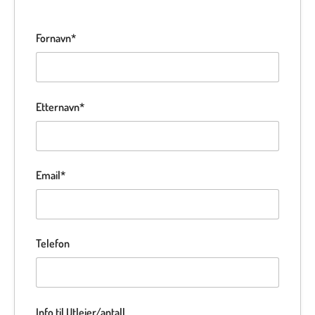
Fornavn*
Etternavn*
Email*
Telefon
Info til Utleier/antall