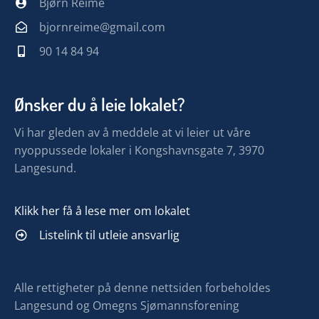
Bjørn Reime
bjornreime@gmail.com
90 14 84 94
Ønsker du å leie lokalet?
Vi har gleden av å meddele at vi leier ut våre
nyoppussede lokaler i Kongshavnsgate 7, 3970
Langesund.
Klikk her få å lese mer om lokalet
Listelink til utleie ansvarlig
Alle rettigheter på denne nettsiden forbeholdes
Langesund og Omegns Sjømannsforening