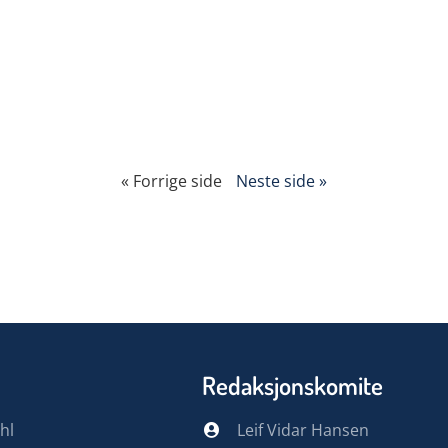
« Forrige side
Neste side »
Redaksjonskomite
hl
Leif Vidar Hansen