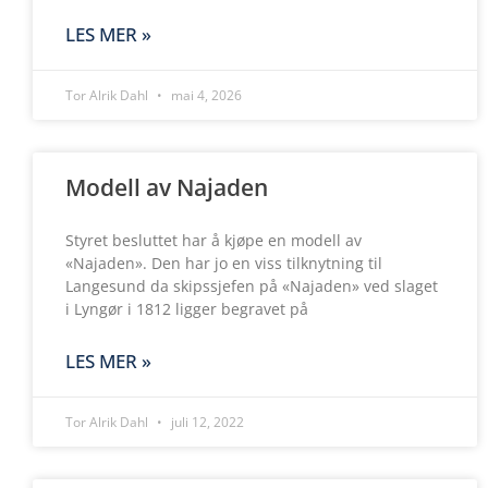
LES MER »
Tor Alrik Dahl
mai 4, 2026
Modell av Najaden
Styret besluttet har å kjøpe en modell av
«Najaden». Den har jo en viss tilknytning til
Langesund da skipssjefen på «Najaden» ved slaget
i Lyngør i 1812 ligger begravet på
LES MER »
Tor Alrik Dahl
juli 12, 2022