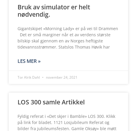
Bruk av simulator er helt
nødvendig.
Gigantskipet «Morning Lady» er på vei til Drammen
Det er små marginer når et av verdens største
bilskip skal gjennom en av Norges heftigste
tidevannsstrømmer. Statslos Thomas Høvik har
LES MER »
Tor Alrik Dahl
november 24, 2021
LOS 300 samle Artikkel
Fyldig referat i «Det skjer i Bamble» LOS 300. Klikk
på link for bladet. 1121 Losjubileum Referat og
bilder fra jubileumsfesten. Gamle Oksøy» ble møtt