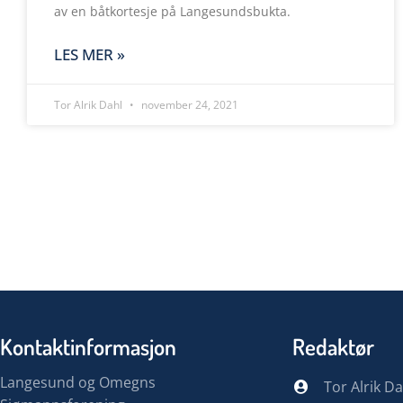
av en båtkortesje på Langesundsbukta.
LES MER »
Tor Alrik Dahl
november 24, 2021
Kontaktinformasjon
Redaktør
Langesund og Omegns
Tor Alrik Da