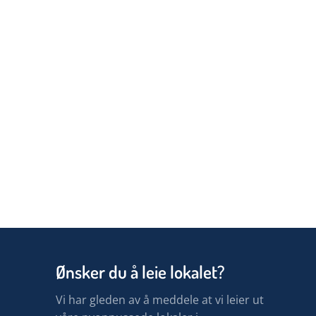
Ønsker du å leie lokalet?
Vi har gleden av å meddele at vi leier ut