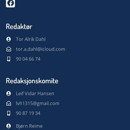
Redaktør
Tor Alrik Dahl
tor.a.dahl@icloud.com
90 04 66 74
Redaksjonskomite
Leif Vidar Hansen
lvh1315@gmail.com
90 87 19 34
Bjørn Reime