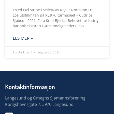
«Med rød stripe i seilet» Av Roger Normann Fra
Los-utstillingen på Kystkulturmuseet – Cudrios
Sjøbod i 2021. Foto Knut Bjerke. Behovet for losing
har nok eksistert i «uminnelige tider», dvs.
LES MER »
Tor Alrik Dahl
august 23, 2021
Kontaktinformasjon
Langesund og Omegns Sjømannsforening
Kongshavnsgate 7, 3970 Langesund