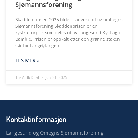
Sjømannsforening
Skadden prisen 2025 tildelt Langesund og omhegns
Sjømannsforening Skaddenprisen er en
kystkulturpris som deles ut av Langesund Kystlag i
Bamble. Prisen er oppkalt etter den grønne staken
sør for Langøytangen
LES MER »
Tor Alrik Dahl
juni 21, 2025
Kontaktinformasjon
Langesund og Omegns Sjømannsforening