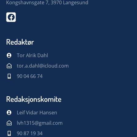
Kongshavnsgate 7, 3970 Langesund
Redaktør
Tor Alrik Dahl
tor.a.dahl@icloud.com
90 04 66 74
Redaksjonskomite
Leif Vidar Hansen
lvh1315@gmail.com
90 87 19 34