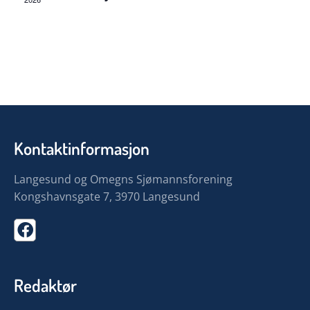
Kontaktinformasjon
Langesund og Omegns Sjømannsforening
Kongshavnsgate 7, 3970 Langesund
Redaktør