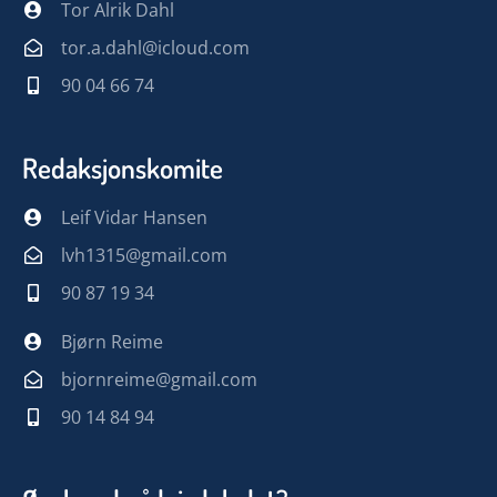
Tor Alrik Dahl
tor.a.dahl@icloud.com
90 04 66 74
Redaksjonskomite
Leif Vidar Hansen
lvh1315@gmail.com
90 87 19 34
Bjørn Reime
bjornreime@gmail.com
90 14 84 94