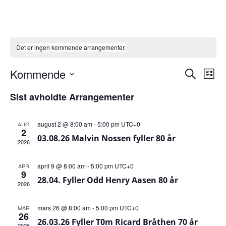
Det er ingen kommende arrangementer.
Arran
Ar
Kommende
Søk
Liste
Velg
Vi
Search
dato.
Sist avholdte Arrangementer
Nav
and
august 2 @ 8:00 am
-
5:00 pm
UTC+0
AUG
Views
2
03.08.26 Malvin Nossen fyller 80 år
2026
Naviga
april 9 @ 8:00 am
-
5:00 pm
UTC+0
APR
9
28.04. Fyller Odd Henry Aasen 80 år
2026
mars 26 @ 8:00 am
-
5:00 pm
UTC+0
MAR
26
26.03.26 Fyller T0m Ricard Bråthen 70 år
2026