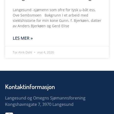
Langesund -sjømenn som ofre for tysk u-båt ess.
Ove Sembsmoen Bakgrunn I et arbeid med
slektshistorie for min kone Gunn, f. Bjerkøen, datter
av Anders Bjerkøen og Gerd Elise
LES MER »
Tor Alrik Dahl
mai 4, 2026
Kontaktinformasjon
Langesund og Omegns Sjømannsforening
Kongshavnsgate 7, 3970 Langesund