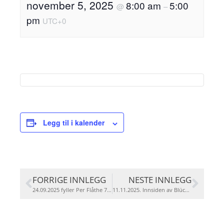
november 5, 2025
8:00 am
5:00
@
–
pm
UTC+0
Legg til i kalender
FORRIGE INNLEGG
NESTE INNLEGG
24.09.2025 fyller Per Flåthe 70 år.
11.11.2025. Innsiden av Blücher. Fra dykkeroppdrag nede i skipet. Vi møtes på Brevik Sjømannsforening.