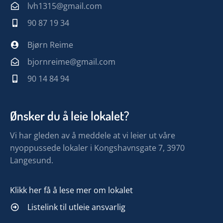
lvh1315@gmail.com
90 87 19 34
Bjørn Reime
bjornreime@gmail.com
90 14 84 94
Ønsker du å leie lokalet?
Vi har gleden av å meddele at vi leier ut våre
nyoppussede lokaler i Kongshavnsgate 7, 3970
Langesund.
Klikk her få å lese mer om lokalet
Listelink til utleie ansvarlig