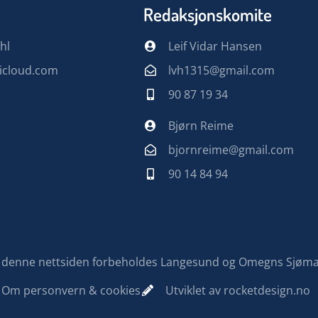
Redaksjonskomite
hl
Leif Vidar Hansen
@icloud.com
lvh1315@gmail.com
90 87 19 34
Bjørn Reime
bjornreime@gmail.com
90 14 84 94
på denne nettsiden forbeholdes Langesund og Omegns Sjøm
Om personvern & cookies
Utviklet av rocketdesign.no