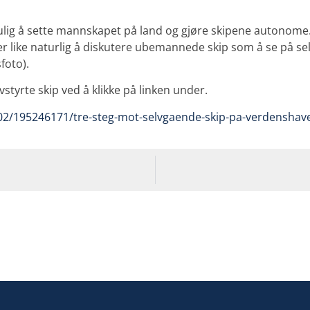
lig å sette mannskapet på land og gjøre skipene autonome. 
r like naturlig å diskutere ubemannede skip som å se på se
sfoto).
vstyrte skip ved å klikke på linken under.
02/195246171/tre-steg-mot-selvgaende-skip-pa-verdenshav