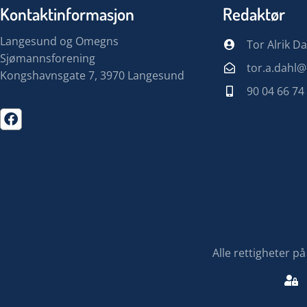
Kontaktinformasjon
Redaktør
Langesund og Omegns
Tor Alrik Da
Sjømannsforening
tor.a.dahl
Kongshavnsgate 7, 3970 Langesund
90 04 66 74
Alle rettigheter 