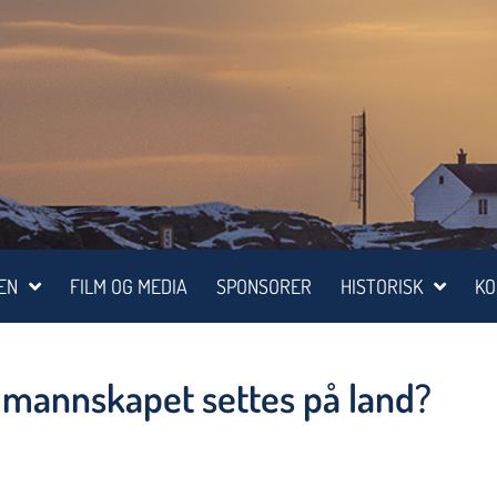
EN
FILM OG MEDIA
SPONSORER
HISTORISK
KO
g mannskapet settes på land?