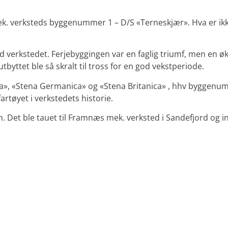
 mek. verksteds byggenummer 1 – D/S «Terneskjær». Hva er ik
 ved verkstedet. Ferjebyggingen var en faglig triumf, men en 
byttet ble så skralt til tross for en god vekstperiode.
ica», «Stena Germanica» og «Stena Britanica» , hhv byggenum
artøyet i verkstedets historie.
n. Det ble tauet til Framnæs mek. verksted i Sandefjord og i