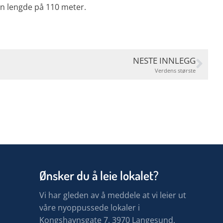
en lengde på 110 meter.
NESTE INNLEGG
Verdens største
Ønsker du å leie lokalet?
Vi har gleden av å meddele at vi leier ut
våre nyoppussede lokaler i
Kongshavnsgate 7, 3970 Langesund.