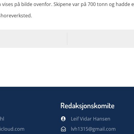
 vises på bilde ovenfor. Skipene var på 700 tonn og hadde 
fshoreverksted.
Redaksjonskomite
hl
Leif Vidar Hansen
@icloud.com
lvh1315@gmail.com