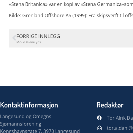
«Stena Britanica» var en kopi av «Stena Germanica»som
Kilde: Grenland Offshore AS (1999): Fra skipsverft til of
FORRIGE INNLEGG
M/S «Belevelyn»
Kontaktinformasjon
Redaktør
Langesund og Omegns
Tor Alrik Da
Sjømannsforening
tor.a.dahl
Kongshavnsgate 7, 3970 Langesund