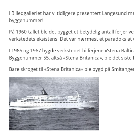
I Billedgalleriet har vi tidligere presentert Langesund
byggenummer!
På 1960-tallet ble det bygget et betydelig antall ferjer
verkstedets eksistens. Det var nærmest et paradoks at ut
I 1966 og 1967 bygde verkstedet bilferjene «Stena Balt
Byggenummer 55, altså «Stena Britanica», ble det siste f
Bare skroget til «Stena Britanica» ble bygd på Smitange