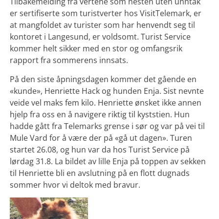
Tilbakemelding fra vertene som nesten uten unntak
er sertifiserte som turistverter hos VisitTelemark, er
at mangfoldet av turister som har henvendt seg til
kontoret i Langesund, er voldsomt. Turist Service
kommer helt sikker med en stor og omfangsrik
rapport fra sommerens innsats.
På den siste åpningsdagen kommer det gående en
«kunde», Henriette Hack og hunden Enja. Sist nevnte
veide vel maks fem kilo. Henriette ønsket ikke annen
hjelp fra oss en å navigere riktig til kyststien. Hun
hadde gått fra Telemarks grense i sør og var på vei til
Mule Vard for å være der på «gå ut dagen». Turen
startet 26.08, og hun var da hos Turist Service på
lørdag 31.8. La bildet av lille Enja på toppen av sekken
til Henriette bli en avslutning på en flott dugnads
sommer hvor vi deltok med bravur.