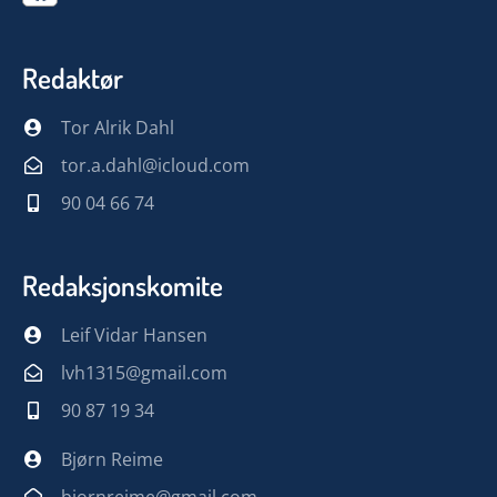
Redaktør
Tor Alrik Dahl
tor.a.dahl@icloud.com
90 04 66 74
Redaksjonskomite
Leif Vidar Hansen
lvh1315@gmail.com
90 87 19 34
Bjørn Reime
bjornreime@gmail.com