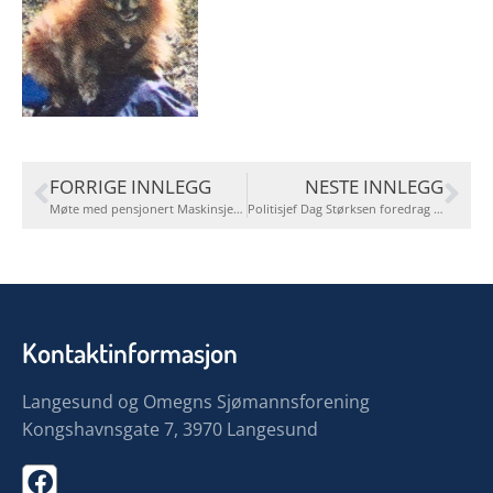
FORRIGE INNLEGG
NESTE INNLEGG
Møte med pensjonert Maskinsjef og Forfatter Frank Thoresen.
Politisjef Dag Størksen foredrag om politireformen på temamøtet onsdag 3.oktober.
Kontaktinformasjon
Langesund og Omegns Sjømannsforening
Kongshavnsgate 7, 3970 Langesund