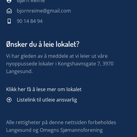
Bjørn Reime
bjornreime@gmail.com
90 14 84 94
Ønsker du å leie lokalet?
Vi har gleden av å meddele at vi leier ut våre
nyoppussede lokaler i Kongshavnsgate 7, 3970
Langesund.
Klikk her få å lese mer om lokalet
Listelink til utleie ansvarlig
Alle rettigheter på denne nettsiden forbeholdes
Langesund og Omegns Sjømannsforening