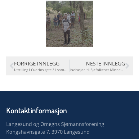
FORRIGE INNLEGG
NESTE INNLEGG
Utstilling i Cudrios gate 3 i sommer, ta en tur.
Invitasjon til Sjøfolkenes Minnedag i Moss
Kontaktinformasjon
Langesund og Omegns Sjømannsforening
Kongshavnsgate 7, 3970 Langesund