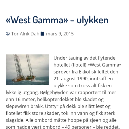
«West Gamma» – ulykken
Tor Alrik Dahl
mars 9, 2015
Under tauing av det flytende
hotellet (flotell) «West Gamma»
sørover fra Ekkofisk-feltet den
21. august 1990, inntraff en
ulykke som tross alt fikk en
lykkelig utgang. Bølgehøyden var rapportert til mer
enn 16 meter, helikopterdekket ble skadet og
slepewiren brakk. Utstyr på dekk ble slått løst og
flotellet fikk store skader, tok inn vann og fikk sterk
slagside. Alle ombord måtte hoppe på sjøen og alle
som hadde vært ombord – 49 personer – ble reddet.