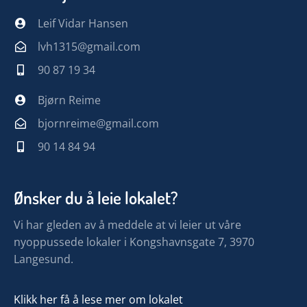
Leif Vidar Hansen
lvh1315@gmail.com
90 87 19 34
Bjørn Reime
bjornreime@gmail.com
90 14 84 94
Ønsker du å leie lokalet?
Vi har gleden av å meddele at vi leier ut våre
nyoppussede lokaler i Kongshavnsgate 7, 3970
Langesund.
Klikk her få å lese mer om lokalet