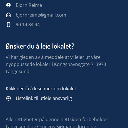
Bjørn Reime
bjornreime@gmail.com
90 14 84 94
Ønsker du å leie lokalet?
Vi har gleden av å meddele at vi leier ut våre
nyoppussede lokaler i Kongshavnsgate 7, 3970
Langesund.
Klikk her få å lese mer om lokalet
Listelink til utleie ansvarlig
Alle rettigheter på denne nettsiden forbeholdes
Langesund og Omegns Sjømannsforening