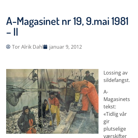
A-Magasinet nr 19, 9.mai 1981
– II
Tor Alrik Dahl
januar 9, 2012
Lossing av
sildefangst.
A-
Magasinets
tekst:
«Tidlig vår
gir
plutselige
værskifter