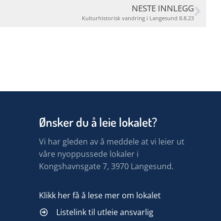
NESTE INNLEGG
Kulturhistorisk vandring i Langesund 8.8.23
Ønsker du å leie lokalet?
Vi har gleden av å meddele at vi leier ut
våre nyoppussede lokaler i
Kongshavnsgate 7, 3970 Langesund.
Klikk her få å lese mer om lokalet
Listelink til utleie ansvarlig