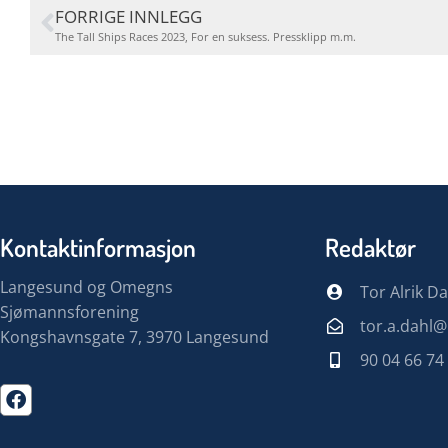
FORRIGE INNLEGG
The Tall Ships Races 2023, For en suksess. Pressklipp m.m.
Kontaktinformasjon
Redaktør
Langesund og Omegns
Tor Alrik Da
Sjømannsforening
tor.a.dahl
Kongshavnsgate 7, 3970 Langesund
90 04 66 74