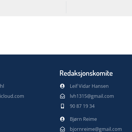
Redaksjonskomite
hl
Leif Vidar Hansen
@icloud.com
lvh1315@gmail.com
90 87 19 34
Bjørn Reime
bjornreime@gmail.com