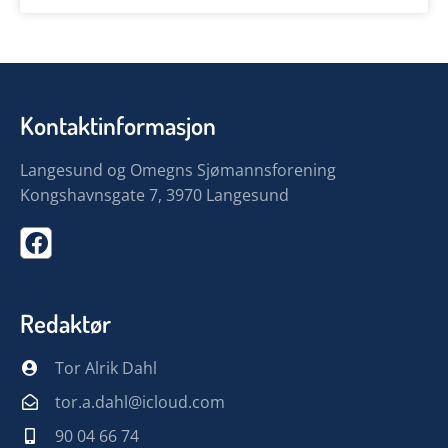
Kontaktinformasjon
Langesund og Omegns Sjømannsforening
Kongshavnsgate 7, 3970 Langesund
Redaktør
Tor Alrik Dahl
tor.a.dahl@icloud.com
90 04 66 74